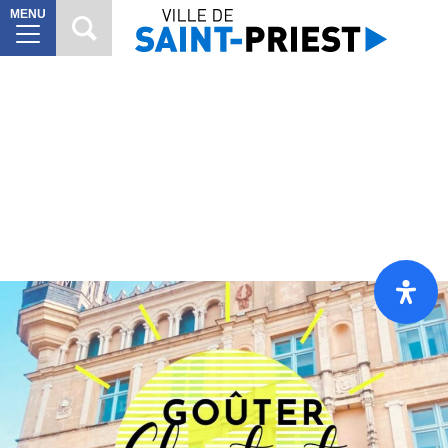
MENU
MAIRIE
8
VILLE
À
10
VIVRE
VIE
6
CITOYENNE
SORTIR
7
DÉCOUVRIR
7
Mes
démarches