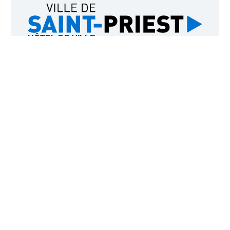
HÔTEL DE VILLE
Place Charles Ottina,
69800 Saint-Priest
Du lundi au vendredi
8h30-12h15 et 13h30
*
-17h30
(*à 13h le jeudi)
.
NOUS CONTACTER
04 72 23 48 48
Appel direct coût d'un appel local
PLATEFORME ACCEO
à destination des personnes sourdes ou
malentendantes