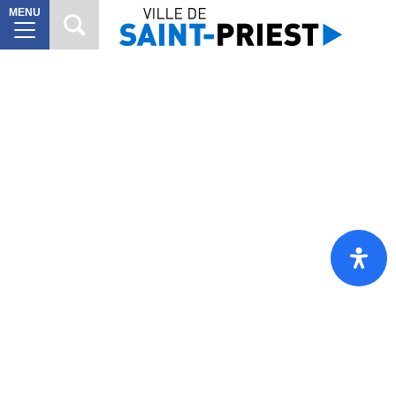
MENU
MAIRIE
8
VILLE
À
10
VIVRE
VIE
6
CITOYENNE
SORTIR
7
DÉCOUVRIR
7
Mes
démarches