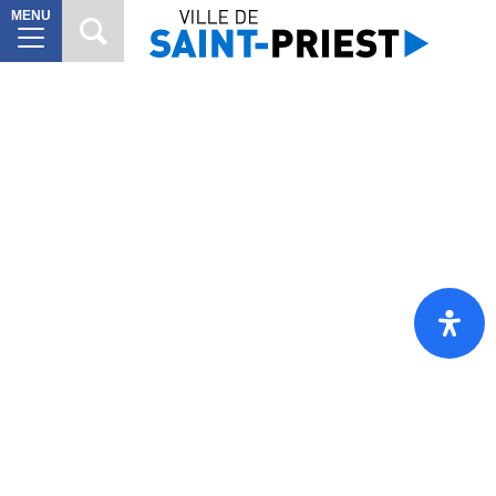
MENU
MAIRIE
8
VILLE
À
10
VIVRE
VIE
6
CITOYENNE
SORTIR
7
DÉCOUVRIR
7
Mes
démarches