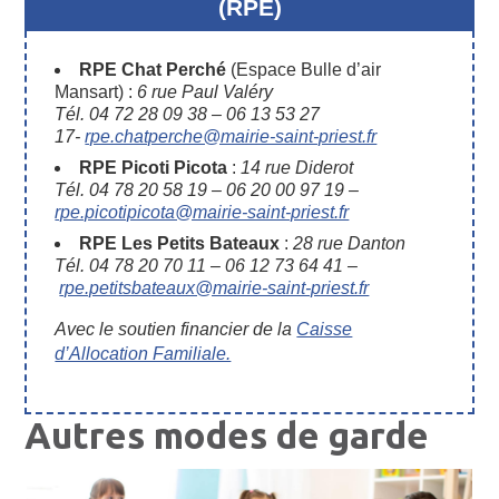
(RPE)
RPE Chat Perché
(Espace Bulle d’air
Mansart) :
6 rue Paul Valéry
Tél. 04 72 28 09 38 – 06 13 53 27
17-
rpe.chatperche@mairie-saint-priest.fr
RPE Picoti Picota
:
14 rue Diderot
Tél. 04 78 20 58 19 – 06 20 00 97 19 –
rpe.picotipicota@mairie-saint-priest.fr
RPE Les Petits Bateaux
:
28 rue Danton
Tél. 04 78 20 70 11 – 06 12 73 64 41 –
rpe.petitsbateaux@mairie-saint-priest.fr
Avec le soutien financier de la
Caisse
d’Allocation Familiale.
Autres modes de garde