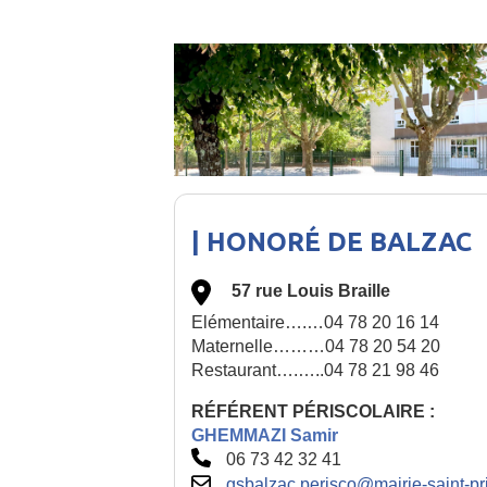
| HONORÉ DE BALZAC
57 rue Louis Braille
Elémentaire….…04 78 20 16 14
Maternelle………04 78 20 54 20
Restaurant….…..04 78 21 98 46
RÉFÉRENT PÉRISCOLAIRE :
GHEMMAZI Samir
06 73 42 32 41
gsbalzac.perisco@mairie-saint-pri