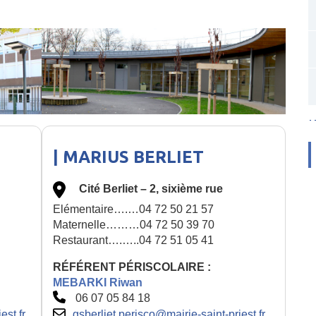
| MARIUS BERLIET
Cité Berliet – 2, sixième rue
Elémentaire….…04 72 50 21 57
Maternelle………04 72 50 39 70
Restaurant….…..04 72 51 05 41
RÉFÉRENT PÉRISCOLAIRE :
MEBARKI Riwan
06 07 05 84 18
est.fr
gsberliet.perisco@mairie-saint-priest.fr