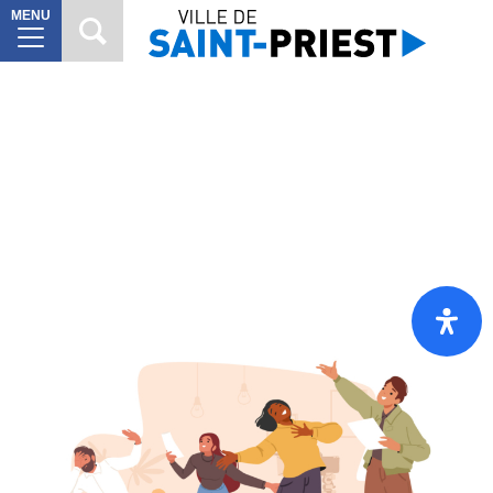
MENU
MAIRIE
8
VILLE
À
10
VIVRE
VIE
6
CITOYENNE
SORTIR
7
DÉCOUVRIR
7
Mes
démarches