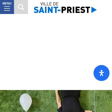
MENU
MAIRIE
8
VILLE
À
10
VIVRE
VIE
6
CITOYENNE
SORTIR
7
DÉCOUVRIR
7
Mes
démarches