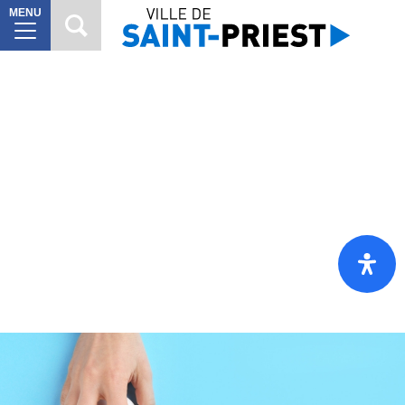
MENU
MAIRIE
8
VILLE
À
10
VIVRE
VIE
6
CITOYENNE
SORTIR
7
DÉCOUVRIR
7
Mes
démarches