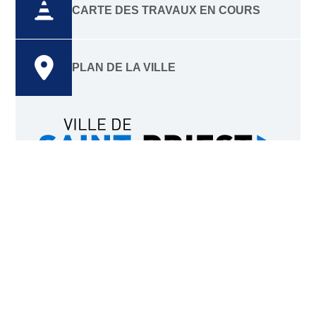
CARTE DES TRAVAUX EN COURS
PLAN DE LA VILLE
HÔTEL DE VILLE
Place Charles Ottina,
69800 Saint-Priest
Du lundi au vendredi
8h30-12h15 et 13h30
*
-17h30
(*à 13h le jeudi)
.
NOUS CONTACTER
04 72 23 48 48