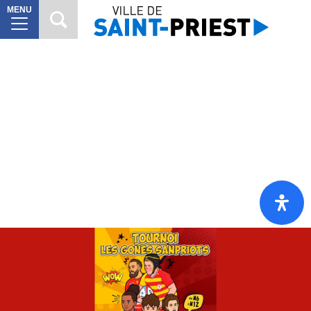
MENU
MAIRIE
8
VILLE
À
10
VIVRE
VIE
6
CITOYENNE
SORTIR
7
DÉCOUVRIR
7
Mes
démarches