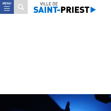
MENU
MAIRIE
8
VILLE
À
10
VIVRE
VIE
6
CITOYENNE
SORTIR
7
DÉCOUVRIR
7
Mes
démarches