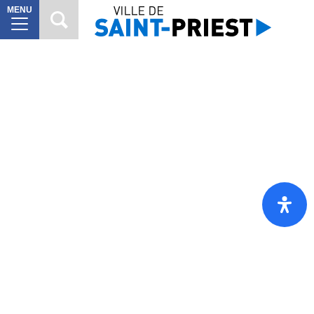
MENU
MAIRIE
8
VILLE
À
10
VIVRE
VIE
6
CITOYENNE
SORTIR
7
DÉCOUVRIR
7
Mes
démarches